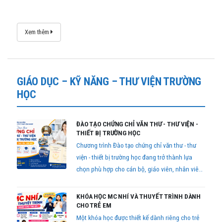
đang quan tâm đến khóa học này, hãy tham
khảo bài viết dưới đây để biết thêm thông tin chi
tiết.
Xem thêm
GIÁO DỤC – KỸ NĂNG – THƯ VIỆN TRƯỜNG
HỌC
ĐÀO TẠO CHỨNG CHỈ VĂN THƯ - THƯ VIỆN -
THIẾT BỊ TRƯỜNG HỌC
Chương trình Đào tạo chứng chỉ văn thư - thư
viện - thiết bị trường học đang trở thành lựa
chọn phù hợp cho cán bộ, giáo viên, nhân viên
trường học cũng như những người có nhu cầu
bổ sung kiến thức chuyên môn để phục vụ công
KHÓA HỌC MC NHÍ VÀ THUYẾT TRÌNH DÀNH
việc.
CHO TRẺ EM
Một khóa học được thiết kế dành riêng cho trẻ