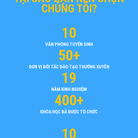
CHÚNG TÔI?
10
VĂN PHÒNG TUYỂN SINH
50+
ĐƠN VỊ ĐỐI TÁC ĐÀO TẠO THƯỜNG XUYÊN
19
NĂM KINH NGHIỆM
400+
KHÓA HỌC ĐÃ ĐƯỢC TỔ CHỨC
10