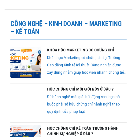
CÔNG NGHỆ – KINH DOANH – MARKETING
– KẾ TOÁN
KHÓA HỌC MARKETING CÓ CHỨNG CHỈ
Khóa học Marketing có chứng chỉ tại Trường
Cao đẳng Kinh tế Kỹ thuật Công nghiệp được
xây dựng nhằm giúp học viên nhanh chóng tiếp
cận kiến thức thực tế, nâng cao kỹ năng nghề
nghiệp và sở hữu chứng chỉ để bổ sung hồ sơ
HỌC CHỨNG CHỈ MÔI GIỚI BĐS Ở ĐÂU ?
xin việc.
Để hành nghề môi giới bất động sản, bạn bắt
buộc phải sở hữu chứng chỉ hành nghề theo
quy định của pháp luật
HỌC CHỨNG CHỈ KẾ TOÁN TRƯỞNG HÀNH
CHÍNH SỰ NGHIỆP Ở ĐÂU ?