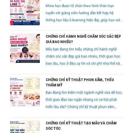
Khóa học được tổ chức theo hình thức trực
tuyến với giảng viên hướng dẫn kết hợp hệ
thống học liệu E-learning hiện đại, giúp học viên
học tập thuận tiện, tiết kiệm thời gian và vẫn
đảm bảo chất lượng đào tạo.
CHỨNG CHỈ HÀNH NGHỀ CHĂM SÓC SẮC ĐẸP
GIÁ BAO NHIÊU?
Nếu bạn đang tìm hiểu chứng chỉ hành nghề
chăm sóc sắc đẹp giá bao nhiêu, thời gian học
bao lâu, học ở đâu uy tín và chi phí như thế nào
thì bài viết dưới đây sẽ giúp bạn có cái nhìn đầy
đủ trước khi đăng ký học.
CHỨNG CHỈ KỸ THUẬT PHUN XĂM, THÊU
THẨM MỸ
Bạn đang tìm kiếm một ngành nghề vừa dễ học,
thời gian đào tạo ngắn nhưng có cơ hội phát
triển lâu dài? Chứng chỉ kỹ thuật phun xăm,
thêu thẩm mỹ hiện đang là lựa chọn được nhiều
bạn trẻ quan tâm bởi nhu cầu làm đẹp ngày
CHỨNG CHỈ KỸ THUẬT TẠO MẪU VÀ CHĂM
càng tăng cao
SÓC TÓC