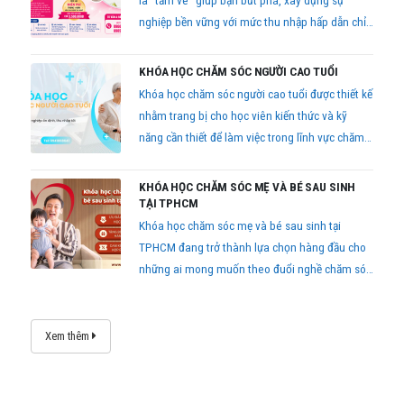
là “tấm vé” giúp bạn bứt phá, xây dựng sự
nghiệp bền vững với mức thu nhập hấp dẫn chỉ
sau 2,5 tháng học tập.
KHÓA HỌC CHĂM SÓC NGƯỜI CAO TUỔI
Khóa học chăm sóc người cao tuổi được thiết kế
nhằm trang bị cho học viên kiến thức và kỹ
năng cần thiết để làm việc trong lĩnh vực chăm
sóc sức khỏe cộng đồng
KHÓA HỌC CHĂM SÓC MẸ VÀ BÉ SAU SINH
TẠI TPHCM
Khóa học chăm sóc mẹ và bé sau sinh tại
TPHCM đang trở thành lựa chọn hàng đầu cho
những ai mong muốn theo đuổi nghề chăm sóc
hậu sản chuyên nghiệp hoặc các mẹ bỉm muốn
tự tay chăm sóc con yêu đúng cách.
Xem thêm