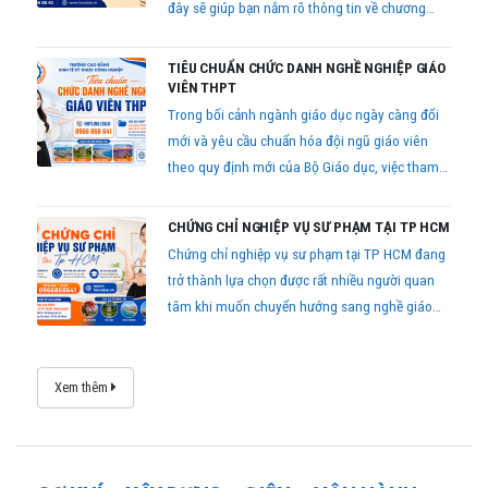
đây sẽ giúp bạn nắm rõ thông tin về chương
trình đào tạo, điều kiện học, học phí và hồ sơ
đăng ký mới nhất hiện nay.
TIÊU CHUẨN CHỨC DANH NGHỀ NGHIỆP GIÁO
VIÊN THPT
Trong bối cảnh ngành giáo dục ngày càng đổi
mới và yêu cầu chuẩn hóa đội ngũ giáo viên
theo quy định mới của Bộ Giáo dục, việc tham
gia khóa học tiêu chuẩn chức danh nghề nghiệp
giáo viên THPT đang trở thành nhu cầu cần
CHỨNG CHỈ NGHIỆP VỤ SƯ PHẠM TẠI TP HCM
thiết đối với nhiều giáo viên trên toàn quốc.
Chứng chỉ nghiệp vụ sư phạm tại TP HCM đang
trở thành lựa chọn được rất nhiều người quan
tâm khi muốn chuyển hướng sang nghề giáo
viên hoặc giảng viên chuyên nghiệp
Xem thêm