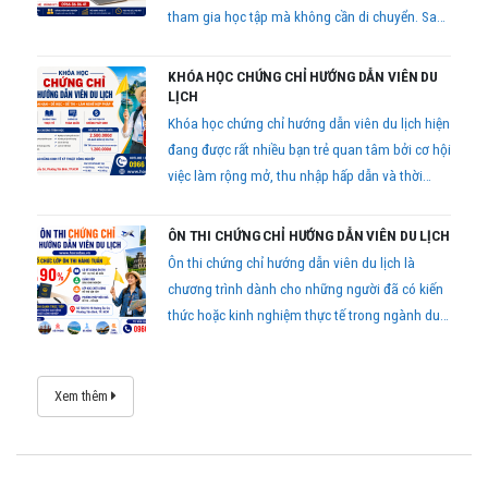
tham gia học tập mà không cần di chuyển. Sau
khi hoàn thành chương trình và đạt yêu cầu
kiểm tra cuối khóa, học viên được cấp chứng chỉ
KHÓA HỌC CHỨNG CHỈ HƯỚNG DẪN VIÊN DU
theo quy định.
LỊCH
Khóa học chứng chỉ hướng dẫn viên du lịch hiện
đang được rất nhiều bạn trẻ quan tâm bởi cơ hội
việc làm rộng mở, thu nhập hấp dẫn và thời
gian học ngắn
ÔN THI CHỨNG CHỈ HƯỚNG DẪN VIÊN DU LỊCH
Ôn thi chứng chỉ hướng dẫn viên du lịch là
chương trình dành cho những người đã có kiến
thức hoặc kinh nghiệm thực tế trong ngành du
lịch, mong muốn thi lấy chứng chỉ hành nghề
theo quy định của pháp luật.
Xem thêm