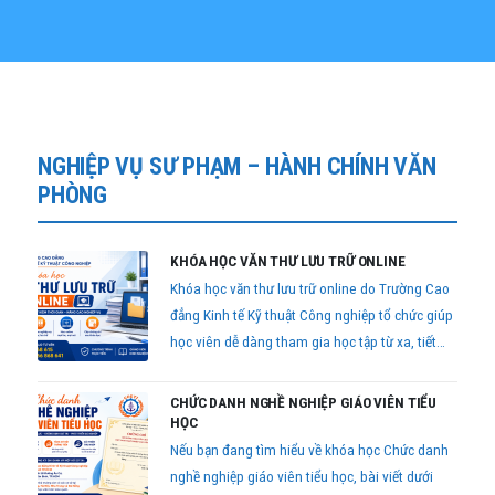
NGHIỆP VỤ SƯ PHẠM – HÀNH CHÍNH VĂN
PHÒNG
KHÓA HỌC VĂN THƯ LƯU TRỮ ONLINE
Khóa học văn thư lưu trữ online do Trường Cao
đẳng Kinh tế Kỹ thuật Công nghiệp tổ chức giúp
học viên dễ dàng tham gia học tập từ xa, tiết
kiệm thời gian nhưng vẫn đảm bảo đầy đủ kiến
thức và kỹ năng nghiệp vụ theo quy định hiện
CHỨC DANH NGHỀ NGHIỆP GIÁO VIÊN TIỂU
hành.
HỌC
Nếu bạn đang tìm hiểu về khóa học Chức danh
nghề nghiệp giáo viên tiểu học, bài viết dưới