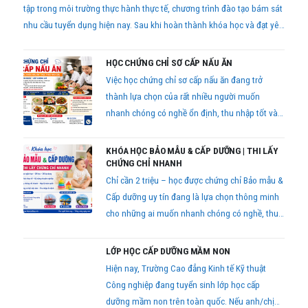
tập trong môi trường thực hành thực tế, chương trình đào tạo bám sát
nhu cầu tuyển dụng hiện nay. Sau khi hoàn thành khóa học và đạt yêu
cầu kiểm tra, học viên được cấp chứng chỉ theo quy định để bổ sung
hồ sơ lao động trên toàn quốc.
HỌC CHỨNG CHỈ SƠ CẤP NẤU ĂN
Việc học chứng chỉ sơ cấp nấu ăn đang trở
thành lựa chọn của rất nhiều người muốn
nhanh chóng có nghề ổn định, thu nhập tốt và
dễ phát triển lâu dài.
KHÓA HỌC BẢO MẪU & CẤP DƯỠNG | THI LẤY
CHỨNG CHỈ NHANH
Chỉ cần 2 triệu – học được chứng chỉ Bảo mẫu &
Cấp dưỡng uy tín đang là lựa chọn thông minh
cho những ai muốn nhanh chóng có nghề, thu
nhập ổn định và làm việc trong môi trường giáo
dục chuyên nghiệp
LỚP HỌC CẤP DƯỠNG MẦM NON
Hiện nay, Trường Cao đẳng Kinh tế Kỹ thuật
Công nghiệp đang tuyển sinh lớp học cấp
dưỡng mầm non trên toàn quốc. Nếu anh/chị