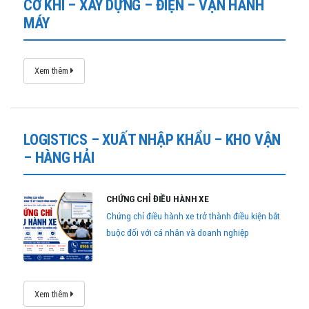
CƠ KHÍ – XÂY DỰNG – ĐIỆN – VẬN HÀNH
MÁY
Xem thêm
LOGISTICS – XUẤT NHẬP KHẨU – KHO VẬN
– HÀNG HẢI
CHỨNG CHỈ ĐIỀU HÀNH XE
Chứng chỉ điều hành xe trở thành điều kiện bắt
buộc đối với cá nhân và doanh nghiệp
Xem thêm