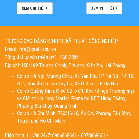
XEM CHI TIẾT
XEM CHI TIẾT
TRƯỜNG CAO ĐẲNG KINH TẾ KỸ THUẬT CÔNG NGHIỆP
Email: info@coeti.edu.vn
Tổng đài tư vấn miễn phí: 1800 2286
Địa chỉ: 156/109 Trường Chinh, Phường Kiến An, Hải Phòng
Cơ sở Hà Nội: Muồng Cháu, Xã Yên Bài, TP Hà Nội; 14-15
BT1, Khu đô thị Tân Tây Đô, Xã Ô Diên, TP Hà Nội
Cơ sở Quảng Ninh: Ô số 02 lô C1, Khu tổ hợp Thương mại
và Giải trí Hạ Long Marine Plaza tại KĐT Hùng Thắng,
Phường Bãi Cháy, Quảng Ninh
Cơ sở Hồ Chí Minh: 720/16-18, Âu Cơ, Phường Tân Bình,
Thành phố Hồ Chí Minh
Điện thoại tư vấn 24/7: 0966868641 - 0978868651 -