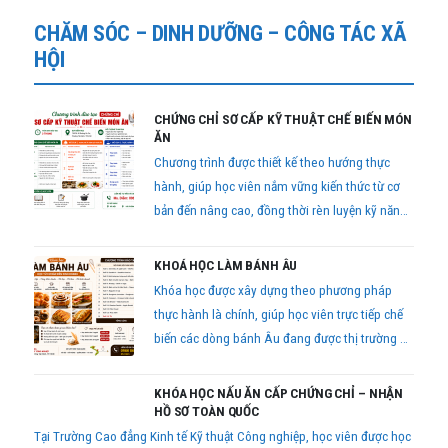
CHĂM SÓC – DINH DƯỠNG – CÔNG TÁC XÃ
HỘI
CHỨNG CHỈ SƠ CẤP KỸ THUẬT CHẾ BIẾN MÓN
ĂN
Chương trình được thiết kế theo hướng thực
hành, giúp học viên nắm vững kiến thức từ cơ
bản đến nâng cao, đồng thời rèn luyện kỹ năng
chế biến món ăn thực tế để có thể áp dụng ngay
vào công việc sau khi hoàn thành khóa học.
KHOÁ HỌC LÀM BÁNH ÂU
Khóa học được xây dựng theo phương pháp
thực hành là chính, giúp học viên trực tiếp chế
biến các dòng bánh Âu đang được thị trường ưa
chuộng.
KHÓA HỌC NẤU ĂN CẤP CHỨNG CHỈ – NHẬN
HỒ SƠ TOÀN QUỐC
Tại Trường Cao đẳng Kinh tế Kỹ thuật Công nghiệp, học viên được học