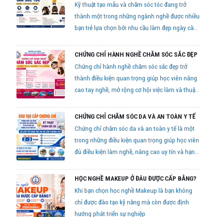
Kỹ thuật tạo mẫu và chăm sóc tóc đang trở
thành một trong những ngành nghề được nhiều
bạn trẻ lựa chọn bởi nhu cầu làm đẹp ngày càng
tăng cao.
CHỨNG CHỈ HÀNH NGHỀ CHĂM SÓC SẮC ĐẸP
Chứng chỉ hành nghề chăm sóc sắc đẹp trở
thành điều kiện quan trọng giúp học viên nâng
cao tay nghề, mở rộng cơ hội việc làm và thuận
lợi khi kinh doanh trong lĩnh vực thẩm mỹ.
CHỨNG CHỈ CHĂM SÓC DA VÀ AN TOÀN Y TẾ
Chứng chỉ chăm sóc da và an toàn y tế là một
trong những điều kiện quan trọng giúp học viên
đủ điều kiện làm nghề, nâng cao uy tín và hạn
chế rủi ro pháp lý trong quá trình kinh doanh
dịch vụ thẩm mỹ.
HỌC NGHỀ MAKEUP Ở ĐÂU ĐƯỢC CẤP BẰNG?
Khi bạn chọn học nghề Makeup là bạn không
chỉ được đào tạo kỹ năng mà còn được định
hướng phát triển sự nghiệp