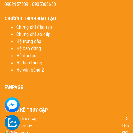
0902957589 - 0985868653
CHƯƠNG TRÌNH ĐÀO TẠO
Chứng chỉ đào tạo
Chứng chỉ sơ cấp
Hệ trung cấp
Hệ cao đẳng
Hệ đại học
Hệ liên thông
Hệ văn bằng 2
FANPAGE
THỐNG KÊ TRUY CẬP
Đang truy cập
3
Trong ngày
155
Hôm qua
362