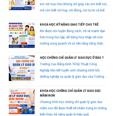
em với mục tiêu không chỉ giúp các em biết nói,
mà còn biết nói hay, nói đúng, nói tự tin và biết
cách tạo ảnh hưởng tích cực đến người khác.
KHOÁ HỌC KỸ NĂNG GIAO TIẾP CHO TRẺ
Khi được rèn luyện đúng cách, trẻ sẽ mạnh dạn
hơn trong học tập, dễ dàng hòa nhập với môi
trường xung quanh và có nền tảng vững chắc
cho sự phát triển trong tương lai.
HỌC CHỨNG CHỈ QUẢN LÝ GIÁO DỤC Ở ĐÂU ?
Trường Cao Đẳng Kinh Tế Kỹ Thuật Công
Nghiệp liên kết tuyển sinh chương trình bồi
dưỡng nghiệp vụ quản lý giáo dục của Trường
Cán bộ quản lý giáo dục Thành phố Hồ Chí
Minh với hình thức học linh hoạt, phù hợp cho
KHÓA HỌC CHỨNG CHỈ QUẢN LÝ GIÁO DỤC
người đang công tác trong ngành giáo dục trên
MẦM NON
toàn quốc.
Chương trình học chứng chỉ quản lý giáo dục
mầm non đã được thiết kế nhằm trang bị những
kiến thức, kỹ năng quản lý hiệu quả