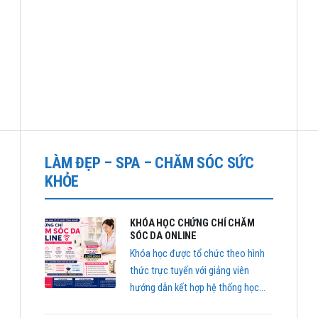
LÀM ĐẸP – SPA – CHĂM SÓC SỨC
KHỎE
KHÓA HỌC CHỨNG CHỈ CHĂM
SÓC DA ONLINE
Khóa học được tổ chức theo hình
thức trực tuyến với giảng viên
hướng dẫn kết hợp hệ thống học
liệu E-learning hiện đại, giúp học