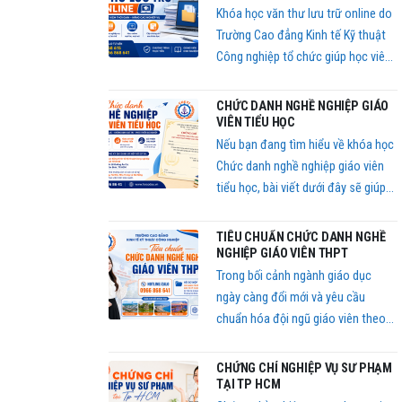
Khóa học văn thư lưu trữ online do
Trường Cao đẳng Kinh tế Kỹ thuật
Công nghiệp tổ chức giúp học viên
dễ dàng tham gia học tập từ xa, tiết
kiệm thời gian nhưng vẫn đảm bảo
CHỨC DANH NGHỀ NGHIỆP GIÁO
đầy đủ kiến thức và kỹ năng nghiệp
VIÊN TIỂU HỌC
vụ theo quy định hiện hành.
Nếu bạn đang tìm hiểu về khóa học
Chức danh nghề nghiệp giáo viên
tiểu học, bài viết dưới đây sẽ giúp
bạn nắm rõ thông tin về chương
trình đào tạo, điều kiện học, học
TIÊU CHUẨN CHỨC DANH NGHỀ
phí và hồ sơ đăng ký mới nhất hiện
NGHIỆP GIÁO VIÊN THPT
nay.
Trong bối cảnh ngành giáo dục
ngày càng đổi mới và yêu cầu
chuẩn hóa đội ngũ giáo viên theo
quy định mới của Bộ Giáo dục, việc
tham gia khóa học tiêu chuẩn chức
CHỨNG CHỈ NGHIỆP VỤ SƯ PHẠM
danh nghề nghiệp giáo viên THPT
TẠI TP HCM