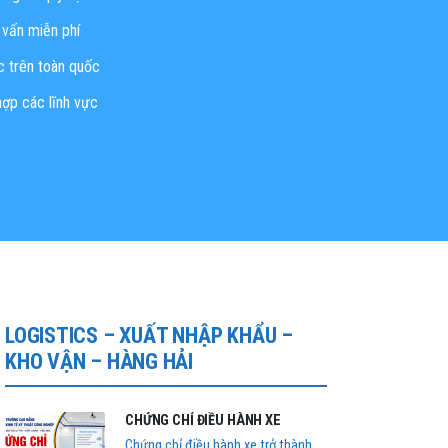
ư vấn miễn phí
c trên toàn quốc
hợp các lĩnh vực
LOGISTICS – XUẤT NHẬP KHẨU –
KHO VẬN – HÀNG HẢI
CHỨNG CHỈ ĐIỀU HÀNH XE
Chứng chỉ điều hành xe trở thành