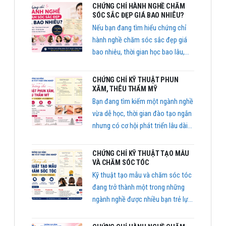
viên học tập thuận tiện, tiết kiệm
CHỨNG CHỈ HÀNH NGHỀ CHĂM
thời gian và vẫn đảm bảo chất
SÓC SẮC ĐẸP GIÁ BAO NHIÊU?
lượng đào tạo.
Nếu bạn đang tìm hiểu chứng chỉ
hành nghề chăm sóc sắc đẹp giá
bao nhiêu, thời gian học bao lâu,
học ở đâu uy tín và chi phí như thế
nào thì bài viết dưới đây sẽ giúp
CHỨNG CHỈ KỸ THUẬT PHUN
bạn có cái nhìn đầy đủ trước khi
XĂM, THÊU THẨM MỸ
đăng ký học.
Bạn đang tìm kiếm một ngành nghề
vừa dễ học, thời gian đào tạo ngắn
nhưng có cơ hội phát triển lâu dài?
Chứng chỉ kỹ thuật phun xăm, thêu
thẩm mỹ hiện đang là lựa chọn
CHỨNG CHỈ KỸ THUẬT TẠO MẪU
được nhiều bạn trẻ quan tâm bởi
VÀ CHĂM SÓC TÓC
nhu cầu làm đẹp ngày càng tăng
Kỹ thuật tạo mẫu và chăm sóc tóc
cao
đang trở thành một trong những
ngành nghề được nhiều bạn trẻ lựa
chọn bởi nhu cầu làm đẹp ngày
càng tăng cao.