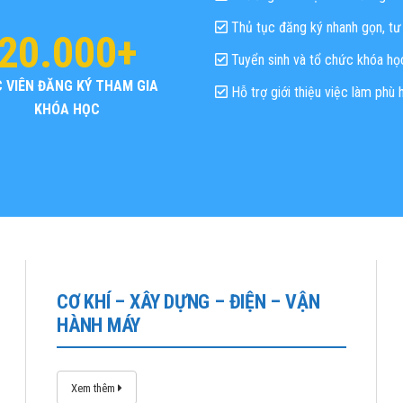
Thủ tục đăng ký nhanh gọn, t
20.000+
Tuyển sinh và tổ chức khóa họ
 VIÊN ĐĂNG KÝ THAM GIA
Hỗ trợ giới thiệu việc làm phù 
KHÓA HỌC
CƠ KHÍ – XÂY DỰNG – ĐIỆN – VẬN
HÀNH MÁY
Xem thêm