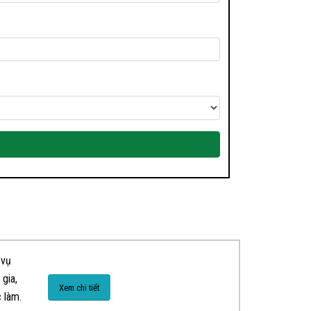
 vụ
gia,
Xem chi tiết
 làm.