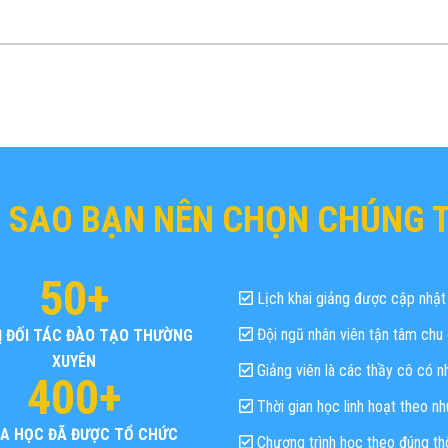
I SAO BẠN NÊN CHỌN CHÚNG T
50+
Lịch khai giảng được cập nhật 
Đội ngũ nhân viên tận tâm chu 
Ị ĐỐI TÁC ĐÀO TẠO THƯỜNG
XUYÊN
Giảng viên là các thầy cô có n
400+
Thời gian học linh hoạt theo n
A HỌC ĐÃ ĐƯỢC TỔ CHỨC
Chương trình học theo đúng th