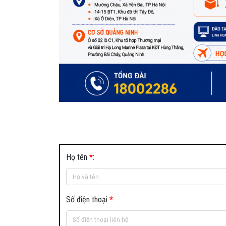
Họ tên
*
:
Số điện thoại
*
: