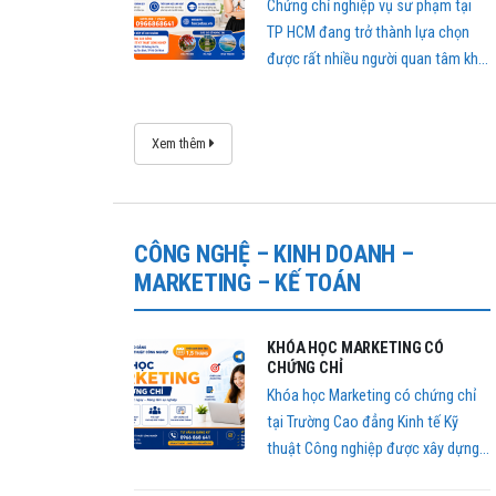
đang trở thành nhu cầu cần thiết
Chứng chỉ nghiệp vụ sư phạm tại
đối với nhiều giáo viên trên toàn
TP HCM đang trở thành lựa chọn
quốc.
được rất nhiều người quan tâm khi
muốn chuyển hướng sang nghề
giáo viên hoặc giảng viên chuyên
nghiệp
Xem thêm
CÔNG NGHỆ – KINH DOANH –
MARKETING – KẾ TOÁN
KHÓA HỌC MARKETING CÓ
CHỨNG CHỈ
Khóa học Marketing có chứng chỉ
tại Trường Cao đẳng Kinh tế Kỹ
thuật Công nghiệp được xây dựng
nhằm giúp học viên nhanh chóng