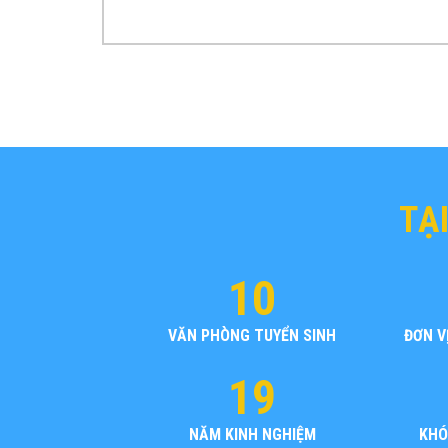
TẠ
10
VĂN PHÒNG TUYỂN SINH
ĐƠN V
19
NĂM KINH NGHIỆM
KHÓ