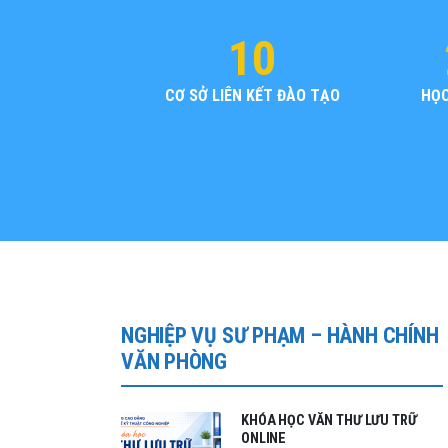
10
CƠ SỞ LIÊN KẾT ĐÀO TẠO
HỌC
NGHIỆP VỤ SƯ PHẠM – HÀNH CHÍNH
VĂN PHÒNG
KHÓA HỌC VĂN THƯ LƯU TRỮ
ONLINE