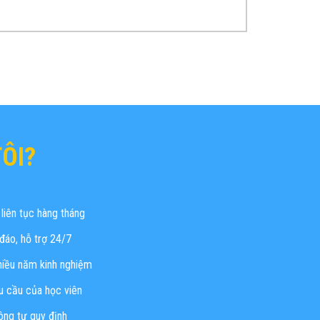
ÔI?
liên tục hàng tháng
đáo, hỗ trợ 24/7
hiều năm kinh nghiệm
hu cầu của học viên
ông tư quy định