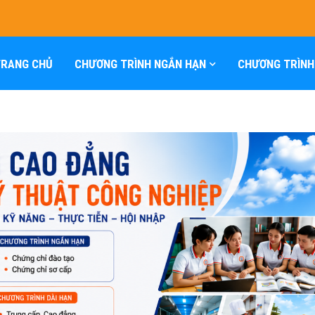
TRANG CHỦ
CHƯƠNG TRÌNH NGẮN HẠN
CHƯƠNG TRÌNH