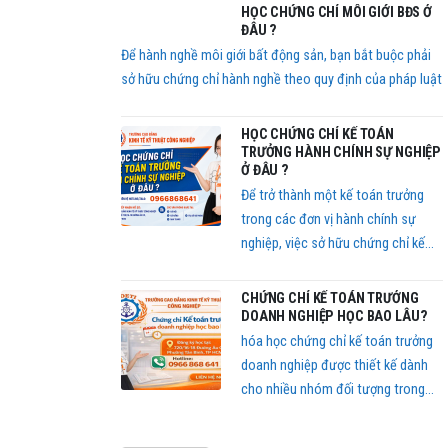
tiếp cận kiến thức thực tế, nâng
HỌC CHỨNG CHỈ MÔI GIỚI BĐS Ở
cao kỹ năng nghề nghiệp và sở hữu
ĐÂU ?
chứng chỉ để bổ sung hồ sơ xin
Để hành nghề môi giới bất động sản, bạn bắt buộc phải
việc.
sở hữu chứng chỉ hành nghề theo quy định của pháp luật
HỌC CHỨNG CHỈ KẾ TOÁN
TRƯỞNG HÀNH CHÍNH SỰ NGHIỆP
Ở ĐÂU ?
Để trở thành một kế toán trưởng
trong các đơn vị hành chính sự
nghiệp, việc sở hữu chứng chỉ kế
toán trưởng là yêu cầu bắt buộc.
CHỨNG CHỈ KẾ TOÁN TRƯỞNG
DOANH NGHIỆP HỌC BAO LÂU?
hóa học chứng chỉ kế toán trưởng
doanh nghiệp được thiết kế dành
cho nhiều nhóm đối tượng trong
lĩnh vực kế toán – tài chính.