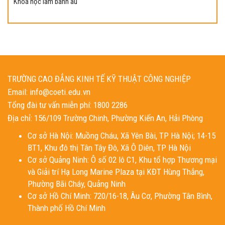
Khoá học làm bánh âu
TRƯỜNG CAO ĐẲNG KINH TẾ KỸ THUẬT CÔNG NGHIỆP
Email: info@coeti.edu.vn
Tổng đài tư vấn miễn phí: 1800 2286
Địa chỉ: 156/109 Trường Chinh, Phường Kiến An, Hải Phòng
Cơ sở Hà Nội: Muồng Cháu, Xã Yên Bài, TP Hà Nội; 14-15
BT1, Khu đô thị Tân Tây Đô, Xã Ô Diên, TP Hà Nội
Cơ sở Quảng Ninh: Ô số 02 lô C1, Khu tổ hợp Thương mại
và Giải trí Hạ Long Marine Plaza tại KĐT Hùng Thắng,
Phường Bãi Cháy, Quảng Ninh
Cơ sở Hồ Chí Minh: 720/16-18, Âu Cơ, Phường Tân Bình,
Thành phố Hồ Chí Minh