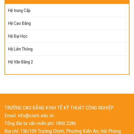
Hệ trung Cấp
Hệ Cao Đẳng
Hệ Đại Học
Hệ Liên Thông
Hệ Văn Bằng 2
TRƯỜNG CAO ĐẲNG KINH TẾ KỸ THUẬT CÔNG NGHIỆP
Email: info@coeti.edu.vn
Tổng đài tư vấn miễn phí: 1800 2286
Địa chỉ: 156/109 Trường Chinh, Phường Kiến An, Hải Phòng