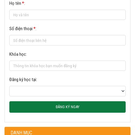
Họ tên
*
:
Số điện thoại
*
:
Khóa học:
Đăng ký học tại:
ĐĂNG KÝ NGAY
DANH MỤC