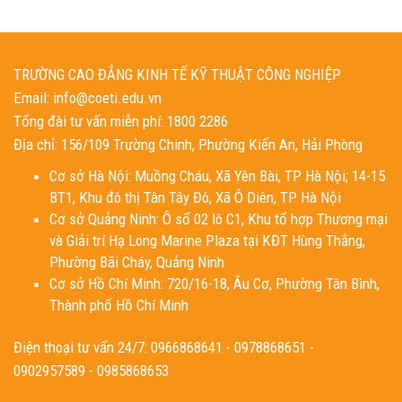
TRƯỜNG CAO ĐẲNG KINH TẾ KỸ THUẬT CÔNG NGHIỆP
Email: info@coeti.edu.vn
Tổng đài tư vấn miễn phí: 1800 2286
Địa chỉ: 156/109 Trường Chinh, Phường Kiến An, Hải Phòng
Cơ sở Hà Nội: Muồng Cháu, Xã Yên Bài, TP Hà Nội; 14-15
BT1, Khu đô thị Tân Tây Đô, Xã Ô Diên, TP Hà Nội
Cơ sở Quảng Ninh: Ô số 02 lô C1, Khu tổ hợp Thương mại
và Giải trí Hạ Long Marine Plaza tại KĐT Hùng Thắng,
Phường Bãi Cháy, Quảng Ninh
Cơ sở Hồ Chí Minh: 720/16-18, Âu Cơ, Phường Tân Bình,
Thành phố Hồ Chí Minh
Điện thoại tư vấn 24/7: 0966868641 - 0978868651 -
0902957589 - 0985868653