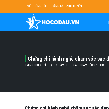
VỀ CHÚNG TÔI
ĐĂNG KÝ TRỰC TUYẾN
Chứng chỉ hành nghề chăm sóc sắc đ
TRANG CHỦ
ĐÀO TẠO
LÀM ĐẸP – SPA – CHĂM SÓC SỨC KHỎE
Chứng chỉ hành nghề chăm sóc sắc đẹp 