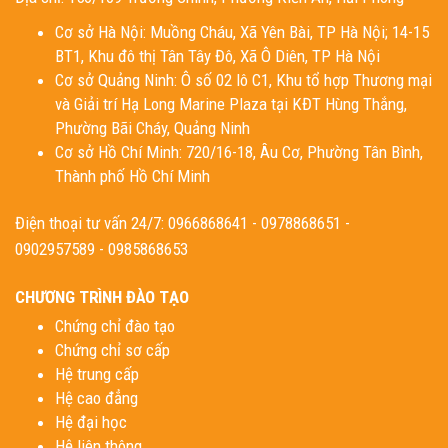
Cơ sở Hà Nội: Muồng Cháu, Xã Yên Bài, TP Hà Nội; 14-15
BT1, Khu đô thị Tân Tây Đô, Xã Ô Diên, TP Hà Nội
Cơ sở Quảng Ninh: Ô số 02 lô C1, Khu tổ hợp Thương mại
và Giải trí Hạ Long Marine Plaza tại KĐT Hùng Thắng,
Phường Bãi Cháy, Quảng Ninh
Cơ sở Hồ Chí Minh: 720/16-18, Âu Cơ, Phường Tân Bình,
Thành phố Hồ Chí Minh
Điện thoại tư vấn 24/7: 0966868641 - 0978868651 -
0902957589 - 0985868653
CHƯƠNG TRÌNH ĐÀO TẠO
Chứng chỉ đào tạo
Chứng chỉ sơ cấp
Hệ trung cấp
Hệ cao đẳng
Hệ đại học
Hệ liên thông