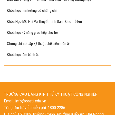
Khóa học marketing có chứng chỉ
Khóa Học MC Nhí Và Thuyết Trình Dành Cho Trẻ Em
Khoá học kỹ năng giao tiếp cho trẻ
Chứng chỉ sơ cấp kỹ thuật chế biến món ăn
Khoá học làm bánh âu
TRƯỜNG CAO ĐẲNG KINH TẾ KỸ THUẬT CÔNG NGHIỆP
Email: info@coeti.edu.vn
Tổng đài tư vấn miễn phí: 1800 2286
Địa chỉ: 156/109 Trường Chinh, Phường Kiến An, Hải Phòng