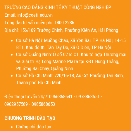
TRƯỜNG CAO ĐẲNG KINH TẾ KỸ THUẬT CÔNG NGHIỆP
Email: info@coeti.edu.vn
Tổng đài tư vấn miễn phí: 1800 2286
Địa chỉ: 156/109 Trường Chinh, Phường Kiến An, Hải Phòng
Cơ sở Hà Nội: Muồng Cháu, Xã Yên Bài, TP Hà Nội; 14-15
BT1, Khu đô thị Tân Tây Đô, Xã Ô Diên, TP Hà Nội
Cơ sở Quảng Ninh: Ô số 02 lô C1, Khu tổ hợp Thương mại
và Giải trí Hạ Long Marine Plaza tại KĐT Hùng Thắng,
Phường Bãi Cháy, Quảng Ninh
Cơ sở Hồ Chí Minh: 720/16-18, Âu Cơ, Phường Tân Bình,
Thành phố Hồ Chí Minh
Điện thoại tư vấn 24/7: 0966868641 - 0978868651 -
0902957589 - 0985868653
CHƯƠNG TRÌNH ĐÀO TẠO
Chứng chỉ đào tạo