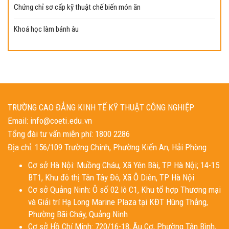
Chứng chỉ sơ cấp kỹ thuật chế biến món ăn
Khoá học làm bánh âu
TRƯỜNG CAO ĐẲNG KINH TẾ KỸ THUẬT CÔNG NGHIỆP
Email: info@coeti.edu.vn
Tổng đài tư vấn miễn phí: 1800 2286
Địa chỉ: 156/109 Trường Chinh, Phường Kiến An, Hải Phòng
Cơ sở Hà Nội: Muồng Cháu, Xã Yên Bài, TP Hà Nội; 14-15
BT1, Khu đô thị Tân Tây Đô, Xã Ô Diên, TP Hà Nội
Cơ sở Quảng Ninh: Ô số 02 lô C1, Khu tổ hợp Thương mại
và Giải trí Hạ Long Marine Plaza tại KĐT Hùng Thắng,
Phường Bãi Cháy, Quảng Ninh
Cơ sở Hồ Chí Minh: 720/16-18, Âu Cơ, Phường Tân Bình,