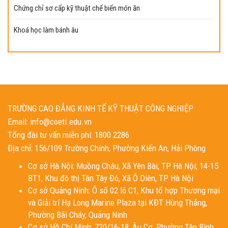
Chứng chỉ sơ cấp kỹ thuật chế biến món ăn
Khoá học làm bánh âu
TRƯỜNG CAO ĐẲNG KINH TẾ KỸ THUẬT CÔNG NGHIỆP
Email: info@coeti.edu.vn
Tổng đài tư vấn miễn phí: 1800 2286
Địa chỉ: 156/109 Trường Chinh, Phường Kiến An, Hải Phòng
Cơ sở Hà Nội: Muồng Cháu, Xã Yên Bài, TP Hà Nội; 14-15
BT1, Khu đô thị Tân Tây Đô, Xã Ô Diên, TP Hà Nội
Cơ sở Quảng Ninh: Ô số 02 lô C1, Khu tổ hợp Thương mại
và Giải trí Hạ Long Marine Plaza tại KĐT Hùng Thắng,
Phường Bãi Cháy, Quảng Ninh
Cơ sở Hồ Chí Minh: 720/16-18, Âu Cơ, Phường Tân Bình,