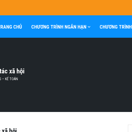
TRANG CHỦ
CHƯƠNG TRÌNH NGẮN HẠN
CHƯƠNG TRÌNH
ác xã hội
G – KẾ TOÁN
 xã hội