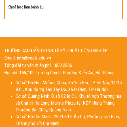
Khoá học làm bánh âu
TRƯỜNG CAO ĐẲNG KINH TẾ KỸ THUẬT CÔNG NGHIỆP
Email: info@coeti.edu.vn
Tổng đài tư vấn miễn phí: 1800 2286
Địa chỉ: 156/109 Trường Chinh, Phường Kiến An, Hải Phòng
Cơ sở Hà Nội: Muồng Cháu, Xã Yên Bài, TP Hà Nội; 14-15
BT1, Khu đô thị Tân Tây Đô, Xã Ô Diên, TP Hà Nội
Cơ sở Quảng Ninh: Ô số 02 lô C1, Khu tổ hợp Thương mại
và Giải trí Hạ Long Marine Plaza tại KĐT Hùng Thắng,
Phường Bãi Cháy, Quảng Ninh
Cơ sở Hồ Chí Minh: 720/16-18, Âu Cơ, Phường Tân Bình,
Thành phố Hồ Chí Minh