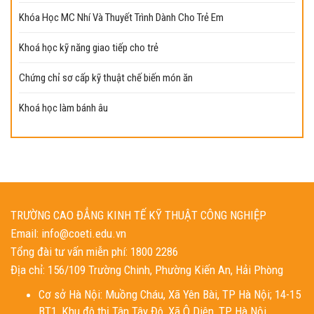
Khóa Học MC Nhí Và Thuyết Trình Dành Cho Trẻ Em
Khoá học kỹ năng giao tiếp cho trẻ
Chứng chỉ sơ cấp kỹ thuật chế biến món ăn
Khoá học làm bánh âu
TRƯỜNG CAO ĐẲNG KINH TẾ KỸ THUẬT CÔNG NGHIỆP
Email: info@coeti.edu.vn
Tổng đài tư vấn miễn phí: 1800 2286
Địa chỉ: 156/109 Trường Chinh, Phường Kiến An, Hải Phòng
Cơ sở Hà Nội: Muồng Cháu, Xã Yên Bài, TP Hà Nội; 14-15
BT1, Khu đô thị Tân Tây Đô, Xã Ô Diên, TP Hà Nội