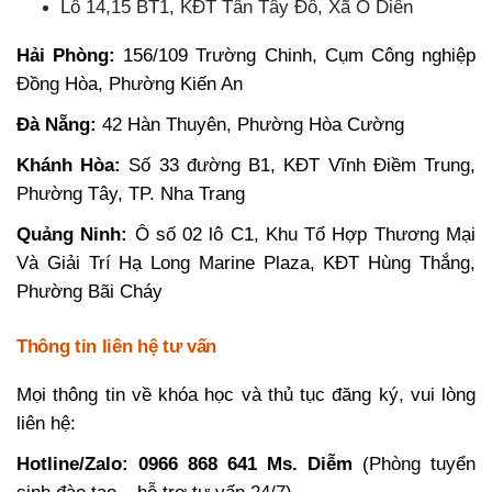
Lô 14,15 BT1, KĐT Tân Tây Đô, Xã Ô Diên
Hải Phòng:
156/109 Trường Chinh, Cụm Công nghiệp
Đồng Hòa, Phường Kiến An
Đà Nẵng:
42 Hàn Thuyên, Phường Hòa Cường
Khánh Hòa:
Số 33 đường B1, KĐT Vĩnh Điềm Trung,
Phường Tây, TP. Nha Trang
Quảng Ninh:
Ô số 02 lô C1, Khu Tổ Hợp Thương Mại
Và Giải Trí Hạ Long Marine Plaza, KĐT Hùng Thắng,
Phường Bãi Cháy
Thông tin liên hệ tư vấn
Mọi thông tin về khóa học và thủ tục đăng ký, vui lòng
liên hệ:
Hotline/Zalo: 0966 868 641 Ms. Diễm
(Phòng tuyển