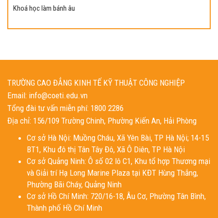
Khoá học làm bánh âu
TRƯỜNG CAO ĐẲNG KINH TẾ KỸ THUẬT CÔNG NGHIỆP
Email: info@coeti.edu.vn
Tổng đài tư vấn miễn phí: 1800 2286
Địa chỉ: 156/109 Trường Chinh, Phường Kiến An, Hải Phòng
Cơ sở Hà Nội: Muồng Cháu, Xã Yên Bài, TP Hà Nội; 14-15
BT1, Khu đô thị Tân Tây Đô, Xã Ô Diên, TP Hà Nội
Cơ sở Quảng Ninh: Ô số 02 lô C1, Khu tổ hợp Thương mại
và Giải trí Hạ Long Marine Plaza tại KĐT Hùng Thắng,
Phường Bãi Cháy, Quảng Ninh
Cơ sở Hồ Chí Minh: 720/16-18, Âu Cơ, Phường Tân Bình,
Thành phố Hồ Chí Minh