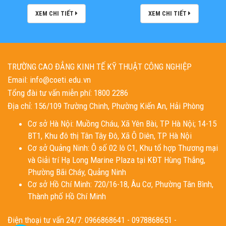
XEM CHI TIẾT
XEM CHI TIẾT
TRƯỜNG CAO ĐẲNG KINH TẾ KỸ THUẬT CÔNG NGHIỆP
Email: info@coeti.edu.vn
Tổng đài tư vấn miễn phí: 1800 2286
Địa chỉ: 156/109 Trường Chinh, Phường Kiến An, Hải Phòng
Cơ sở Hà Nội: Muồng Cháu, Xã Yên Bài, TP Hà Nội; 14-15
BT1, Khu đô thị Tân Tây Đô, Xã Ô Diên, TP Hà Nội
Cơ sở Quảng Ninh: Ô số 02 lô C1, Khu tổ hợp Thương mại
và Giải trí Hạ Long Marine Plaza tại KĐT Hùng Thắng,
Phường Bãi Cháy, Quảng Ninh
Cơ sở Hồ Chí Minh: 720/16-18, Âu Cơ, Phường Tân Bình,
Thành phố Hồ Chí Minh
Điện thoại tư vấn 24/7: 0966868641 - 0978868651 -