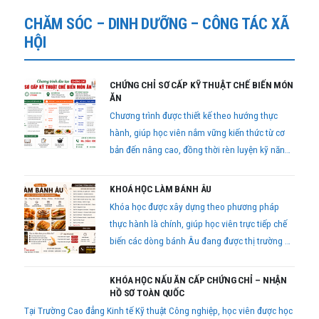
CHĂM SÓC – DINH DƯỠNG – CÔNG TÁC XÃ
HỘI
CHỨNG CHỈ SƠ CẤP KỸ THUẬT CHẾ BIẾN MÓN
ĂN
Chương trình được thiết kế theo hướng thực
hành, giúp học viên nắm vững kiến thức từ cơ
bản đến nâng cao, đồng thời rèn luyện kỹ năng
chế biến món ăn thực tế để có thể áp dụng ngay
vào công việc sau khi hoàn thành khóa học.
KHOÁ HỌC LÀM BÁNH ÂU
Khóa học được xây dựng theo phương pháp
thực hành là chính, giúp học viên trực tiếp chế
biến các dòng bánh Âu đang được thị trường ưa
chuộng.
KHÓA HỌC NẤU ĂN CẤP CHỨNG CHỈ – NHẬN
HỒ SƠ TOÀN QUỐC
Tại Trường Cao đẳng Kinh tế Kỹ thuật Công nghiệp, học viên được học