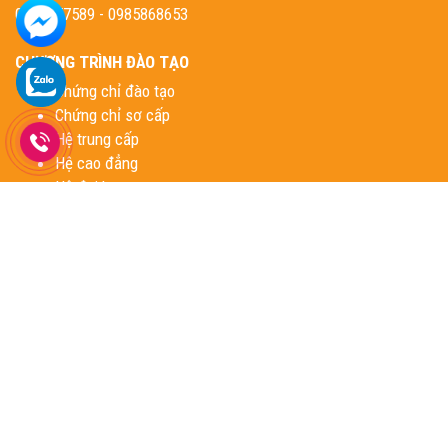
0902957589 - 0985868653
CHƯƠNG TRÌNH ĐÀO TẠO
Chứng chỉ đào tạo
Chứng chỉ sơ cấp
Hệ trung cấp
Hệ cao đẳng
Hệ đại học
Hệ liên thông
Hệ văn bằng 2
FANPAGE
THỐNG KÊ TRUY CẬP
Đang truy cập
3
Trong ngày
355
Hôm qua
335