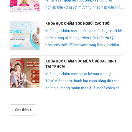
là “tấm vé” giúp bạn bứt phá, xây dựng sự
nghiệp bền vững với mức thu nhập hấp dẫn chỉ
sau 2,5 tháng học tập.
KHÓA HỌC CHĂM SÓC NGƯỜI CAO TUỔI
Khóa học chăm sóc người cao tuổi được thiết kế
nhằm trang bị cho học viên kiến thức và kỹ
năng cần thiết để làm việc trong lĩnh vực chăm
sóc sức khỏe cộng đồng
KHÓA HỌC CHĂM SÓC MẸ VÀ BÉ SAU SINH
TẠI TPHCM
Khóa học chăm sóc mẹ và bé sau sinh tại
TPHCM đang trở thành lựa chọn hàng đầu cho
những ai mong muốn theo đuổi nghề chăm sóc
hậu sản chuyên nghiệp hoặc các mẹ bỉm muốn
tự tay chăm sóc con yêu đúng cách.
Xem thêm