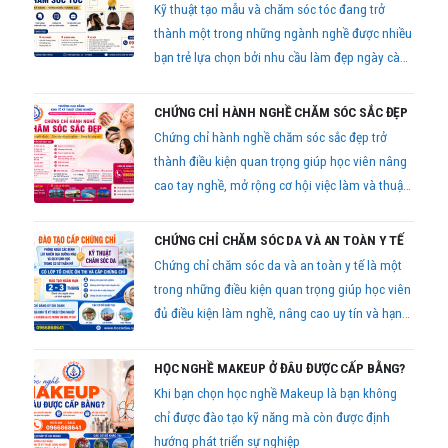
Kỹ thuật tạo mẫu và chăm sóc tóc đang trở
thành một trong những ngành nghề được nhiều
bạn trẻ lựa chọn bởi nhu cầu làm đẹp ngày càng
tăng cao.
CHỨNG CHỈ HÀNH NGHỀ CHĂM SÓC SẮC ĐẸP
Chứng chỉ hành nghề chăm sóc sắc đẹp trở
thành điều kiện quan trọng giúp học viên nâng
cao tay nghề, mở rộng cơ hội việc làm và thuận
lợi khi kinh doanh trong lĩnh vực thẩm mỹ.
CHỨNG CHỈ CHĂM SÓC DA VÀ AN TOÀN Y TẾ
Chứng chỉ chăm sóc da và an toàn y tế là một
trong những điều kiện quan trọng giúp học viên
đủ điều kiện làm nghề, nâng cao uy tín và hạn
chế rủi ro pháp lý trong quá trình kinh doanh
dịch vụ thẩm mỹ.
HỌC NGHỀ MAKEUP Ở ĐÂU ĐƯỢC CẤP BẰNG?
Khi bạn chọn học nghề Makeup là bạn không
chỉ được đào tạo kỹ năng mà còn được định
hướng phát triển sự nghiệp