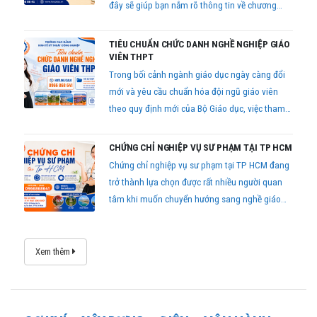
đây sẽ giúp bạn nắm rõ thông tin về chương
trình đào tạo, điều kiện học, học phí và hồ sơ
đăng ký mới nhất hiện nay.
TIÊU CHUẨN CHỨC DANH NGHỀ NGHIỆP GIÁO
VIÊN THPT
Trong bối cảnh ngành giáo dục ngày càng đổi
mới và yêu cầu chuẩn hóa đội ngũ giáo viên
theo quy định mới của Bộ Giáo dục, việc tham
gia khóa học tiêu chuẩn chức danh nghề nghiệp
giáo viên THPT đang trở thành nhu cầu cần
CHỨNG CHỈ NGHIỆP VỤ SƯ PHẠM TẠI TP HCM
thiết đối với nhiều giáo viên trên toàn quốc.
Chứng chỉ nghiệp vụ sư phạm tại TP HCM đang
trở thành lựa chọn được rất nhiều người quan
tâm khi muốn chuyển hướng sang nghề giáo
viên hoặc giảng viên chuyên nghiệp
Xem thêm