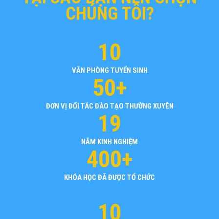
CHÚNG TÔI?
10
VĂN PHÒNG TUYỂN SINH
50+
ĐƠN VỊ ĐỐI TÁC ĐÀO TẠO THƯỜNG XUYÊN
19
NĂM KINH NGHIỆM
400+
KHÓA HỌC ĐÃ ĐƯỢC TỔ CHỨC
10