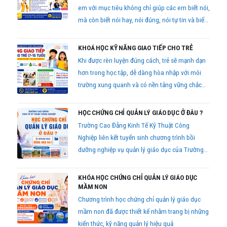
em với mục tiêu không chỉ giúp các em biết nói,
mà còn biết nói hay, nói đúng, nói tự tin và biết
cách tạo ảnh hưởng tích cực đến người khác.
KHOÁ HỌC KỸ NĂNG GIAO TIẾP CHO TRẺ
Khi được rèn luyện đúng cách, trẻ sẽ mạnh dạn
hơn trong học tập, dễ dàng hòa nhập với môi
trường xung quanh và có nền tảng vững chắc
cho sự phát triển trong tương lai.
HỌC CHỨNG CHỈ QUẢN LÝ GIÁO DỤC Ở ĐÂU ?
Trường Cao Đẳng Kinh Tế Kỹ Thuật Công
Nghiệp liên kết tuyển sinh chương trình bồi
dưỡng nghiệp vụ quản lý giáo dục của Trường
Cán bộ quản lý giáo dục Thành phố Hồ Chí
Minh với hình thức học linh hoạt, phù hợp cho
KHÓA HỌC CHỨNG CHỈ QUẢN LÝ GIÁO DỤC
người đang công tác trong ngành giáo dục trên
MẦM NON
toàn quốc.
Chương trình học chứng chỉ quản lý giáo dục
mầm non đã được thiết kế nhằm trang bị những
kiến thức, kỹ năng quản lý hiệu quả