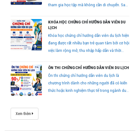
tham gia học tập mà không cần di chuyển. Sau
khi hoàn thành chương trình và đạt yêu cầu
kiểm tra cuối khóa, học viên được cấp chứng chỉ
KHÓA HỌC CHỨNG CHỈ HƯỚNG DẪN VIÊN DU
theo quy định.
LỊCH
Khóa học chứng chỉ hướng dẫn viên du lịch hiện
đang được rất nhiều bạn trẻ quan tâm bởi cơ hội
việc làm rộng mở, thu nhập hấp dẫn và thời
gian học ngắn
ÔN THI CHỨNG CHỈ HƯỚNG DẪN VIÊN DU LỊCH
Ôn thi chứng chỉ hướng dẫn viên du lịch là
chương trình dành cho những người đã có kiến
thức hoặc kinh nghiệm thực tế trong ngành du
lịch, mong muốn thi lấy chứng chỉ hành nghề
theo quy định của pháp luật.
Xem thêm