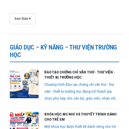
đang quan tâm đến khóa học này, hãy tham
khảo bài viết dưới đây để biết thêm thông tin chi
tiết.
Xem thêm
GIÁO DỤC – KỸ NĂNG – THƯ VIỆN TRƯỜNG
HỌC
ĐÀO TẠO CHỨNG CHỈ VĂN THƯ - THƯ VIỆN -
THIẾT BỊ TRƯỜNG HỌC
Chương trình Đào tạo chứng chỉ văn thư - thư
viện - thiết bị trường học đang trở thành lựa
chọn phù hợp cho cán bộ, giáo viên, nhân viên
trường học cũng như những người có nhu cầu
bổ sung kiến thức chuyên môn để phục vụ công
KHÓA HỌC MC NHÍ VÀ THUYẾT TRÌNH DÀNH
việc.
CHO TRẺ EM
Một khóa học được thiết kế dành riêng cho trẻ