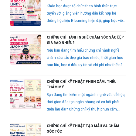
Khóa học được tổ chức theo hình thức trực
tuyến với giảng viên hướng dẫn kết hợp hệ
thống học liệu E-learning hiện đại, giúp học viên
học tập thuận tiện, tiết kiệm thời gian và vẫn
đảm bảo chất lượng đào tạo.
CHỨNG CHỈ HÀNH NGHỀ CHĂM SÓC SẮC ĐẸP
GIÁ BAO NHIÊU?
Nếu bạn đang tìm hiểu chứng chỉ hành nghề
chăm sóc sắc đẹp giá bao nhiêu, thời gian học
bao lâu, học ở đâu uy tín và chi phí như thế nào
thì bài viết dưới đây sẽ giúp bạn có cái nhìn đầy
đủ trước khi đăng ký học.
CHỨNG CHỈ KỸ THUẬT PHUN XĂM, THÊU
THẨM MỸ
Bạn đang tìm kiếm một ngành nghề vừa dễ học,
thời gian đào tạo ngắn nhưng có cơ hội phát
triển lâu dài? Chứng chỉ kỹ thuật phun xăm,
thêu thẩm mỹ hiện đang là lựa chọn được nhiều
bạn trẻ quan tâm bởi nhu cầu làm đẹp ngày
CHỨNG CHỈ KỸ THUẬT TẠO MẪU VÀ CHĂM
càng tăng cao
SÓC TÓC