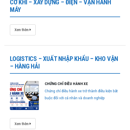
CƠ KHÍ – XÂY DỰNG – ĐIỆN – VẬN HÀNH
MÁY
Xem thêm
LOGISTICS – XUẤT NHẬP KHẨU – KHO VẬN
– HÀNG HẢI
CHỨNG CHỈ ĐIỀU HÀNH XE
Chứng chỉ điều hành xe trở thành điều kiện bắt
buộc đối với cá nhân và doanh nghiệp
Xem thêm