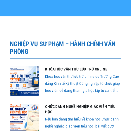
NGHIỆP VỤ SƯ PHẠM – HÀNH CHÍNH VĂN
PHÒNG
KHÓA HỌC VĂN THƯ LƯU TRỮ ONLINE
Khóa học văn thư lưu trữ online do Trường Cao
đẳng Kinh tế Kỹ thuật Công nghiệp tổ chức giúp
học viên dễ dàng tham gia học tập từ xa, tiết
kiệm thời gian nhưng vẫn đảm bảo đầy đủ kiến
thức và kỹ năng nghiệp vụ theo quy định hiện
CHỨC DANH NGHỀ NGHIỆP GIÁO VIÊN TIỂU
hành.
HỌC
Nếu bạn đang tìm hiểu về khóa học Chức danh
nghề nghiệp giáo viên tiểu học, bài viết dưới