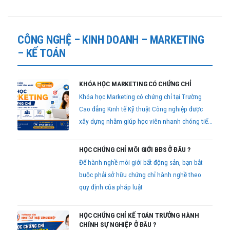
CÔNG NGHỆ – KINH DOANH – MARKETING
– KẾ TOÁN
KHÓA HỌC MARKETING CÓ CHỨNG CHỈ
Khóa học Marketing có chứng chỉ tại Trường
Cao đẳng Kinh tế Kỹ thuật Công nghiệp được
xây dựng nhằm giúp học viên nhanh chóng tiếp
cận kiến thức thực tế, nâng cao kỹ năng nghề
nghiệp và sở hữu chứng chỉ để bổ sung hồ sơ
HỌC CHỨNG CHỈ MÔI GIỚI BĐS Ở ĐÂU ?
xin việc.
Để hành nghề môi giới bất động sản, bạn bắt
buộc phải sở hữu chứng chỉ hành nghề theo
quy định của pháp luật
HỌC CHỨNG CHỈ KẾ TOÁN TRƯỞNG HÀNH
CHÍNH SỰ NGHIỆP Ở ĐÂU ?