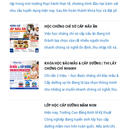
tập trong môi trường thực hành thực tế, chương trình đào tạo bám sát
nhu cầu tuyển dụng hiện nay. Sau khi hoàn thành khóa học và đạt yêu
cầu kiểm tra, học viên được cấp chứng chỉ theo quy định để bổ sung
hồ sơ lao động trên toàn quốc.
HỌC CHỨNG CHỈ SƠ CẤP NẤU ĂN
Việc học chứng chỉ sơ cấp nấu ăn đang trở
thành lựa chọn của rất nhiều người muốn
nhanh chóng có nghề ổn định, thu nhập tốt và
dễ phát triển lâu dài.
KHÓA HỌC BẢO MẪU & CẤP DƯỠNG | THI LẤY
CHỨNG CHỈ NHANH
Chỉ cần 2 triệu – học được chứng chỉ Bảo mẫu &
Cấp dưỡng uy tín đang là lựa chọn thông minh
cho những ai muốn nhanh chóng có nghề, thu
nhập ổn định và làm việc trong môi trường giáo
dục chuyên nghiệp
LỚP HỌC CẤP DƯỠNG MẦM NON
Hiện nay, Trường Cao đẳng Kinh tế Kỹ thuật
Công nghiệp đang tuyển sinh lớp học cấp
dưỡng mầm non trên toàn quốc. Nếu anh/chị