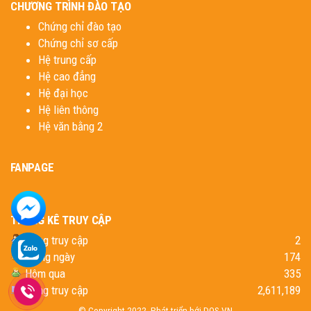
CHƯƠNG TRÌNH ĐÀO TẠO
Chứng chỉ đào tạo
Chứng chỉ sơ cấp
Hệ trung cấp
Hệ cao đẳng
Hệ đại học
Hệ liên thông
Hệ văn bằng 2
FANPAGE
THỐNG KÊ TRUY CẬP
Đang truy cập
2
Trong ngày
174
Hôm qua
335
Tổng truy cập
2,611,189
© Copyright 2022. Phát triển bới
DOS.VN