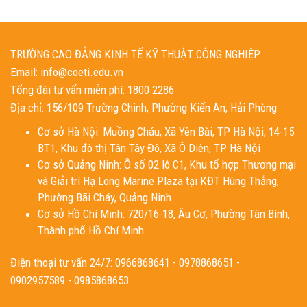
TRƯỜNG CAO ĐẲNG KINH TẾ KỸ THUẬT CÔNG NGHIỆP
Email: info@coeti.edu.vn
Tổng đài tư vấn miễn phí: 1800 2286
Địa chỉ: 156/109 Trường Chinh, Phường Kiến An, Hải Phòng
Cơ sở Hà Nội: Muồng Cháu, Xã Yên Bài, TP Hà Nội; 14-15
BT1, Khu đô thị Tân Tây Đô, Xã Ô Diên, TP Hà Nội
Cơ sở Quảng Ninh: Ô số 02 lô C1, Khu tổ hợp Thương mại
và Giải trí Hạ Long Marine Plaza tại KĐT Hùng Thắng,
Phường Bãi Cháy, Quảng Ninh
Cơ sở Hồ Chí Minh: 720/16-18, Âu Cơ, Phường Tân Bình,
Thành phố Hồ Chí Minh
Điện thoại tư vấn 24/7: 0966868641 - 0978868651 -
0902957589 - 0985868653