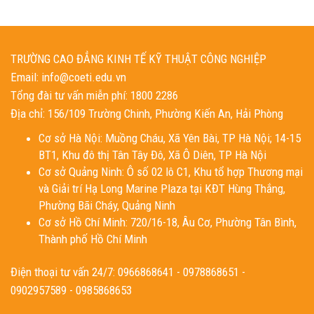
TRƯỜNG CAO ĐẲNG KINH TẾ KỸ THUẬT CÔNG NGHIỆP
Email: info@coeti.edu.vn
Tổng đài tư vấn miễn phí: 1800 2286
Địa chỉ: 156/109 Trường Chinh, Phường Kiến An, Hải Phòng
Cơ sở Hà Nội: Muồng Cháu, Xã Yên Bài, TP Hà Nội; 14-15
BT1, Khu đô thị Tân Tây Đô, Xã Ô Diên, TP Hà Nội
Cơ sở Quảng Ninh: Ô số 02 lô C1, Khu tổ hợp Thương mại
và Giải trí Hạ Long Marine Plaza tại KĐT Hùng Thắng,
Phường Bãi Cháy, Quảng Ninh
Cơ sở Hồ Chí Minh: 720/16-18, Âu Cơ, Phường Tân Bình,
Thành phố Hồ Chí Minh
Điện thoại tư vấn 24/7: 0966868641 - 0978868651 -
0902957589 - 0985868653