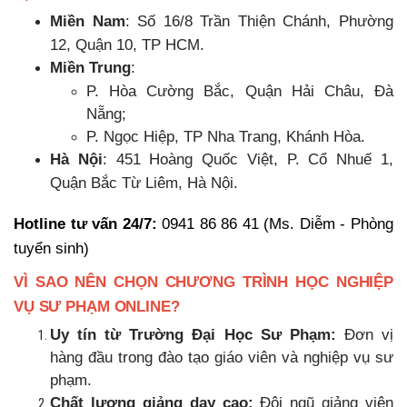
Miền Nam
: Số 16/8 Trần Thiện Chánh, Phường
12, Quận 10, TP HCM.
Miền Trung
:
P. Hòa Cường Bắc, Quận Hải Châu, Đà
Nẵng;
P. Ngọc Hiệp, TP Nha Trang, Khánh Hòa.
Hà Nội
: 451 Hoàng Quốc Việt, P. Cổ Nhuế 1,
Quận Bắc Từ Liêm, Hà Nội.
Hotline tư vấn 24/7:
0941 86 86 41 (Ms. Diễm - Phòng
tuyển sinh)
VÌ SAO NÊN CHỌN CHƯƠNG TRÌNH HỌC NGHIỆP
VỤ SƯ PHẠM ONLINE?
Uy tín từ Trường Đại Học Sư Phạm:
Đơn vị
hàng đầu trong đào tạo giáo viên và nghiệp vụ sư
phạm.
Chất lượng giảng dạy cao:
Đội ngũ giảng viên