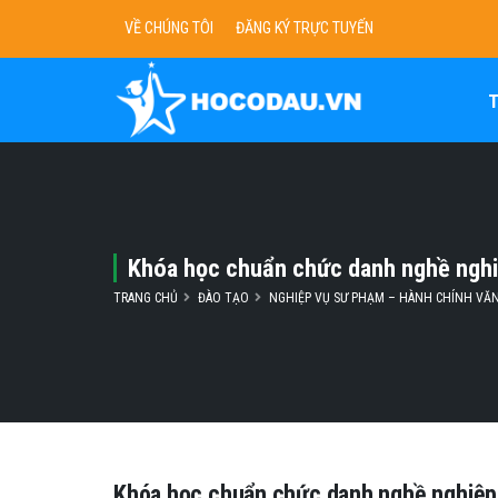
VỀ CHÚNG TÔI
ĐĂNG KÝ TRỰC TUYẾN
Khóa học chuẩn chức danh nghề nghi
TRANG CHỦ
ĐÀO TẠO
NGHIỆP VỤ SƯ PHẠM – HÀNH CHÍNH VĂ
Khóa học chuẩn chức danh nghề nghiệp 