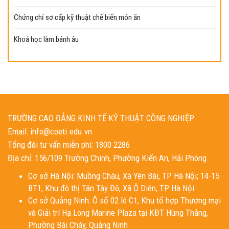
Chứng chỉ sơ cấp kỹ thuật chế biến món ăn
Khoá học làm bánh âu
TRƯỜNG CAO ĐẲNG KINH TẾ KỸ THUẬT CÔNG NGHIỆP
Email: info@coeti.edu.vn
Tổng đài tư vấn miễn phí: 1800 2286
Địa chỉ: 156/109 Trường Chinh, Phường Kiến An, Hải Phòng
Cơ sở Hà Nội: Muồng Cháu, Xã Yên Bài, TP Hà Nội; 14-15
BT1, Khu đô thị Tân Tây Đô, Xã Ô Diên, TP Hà Nội
Cơ sở Quảng Ninh: Ô số 02 lô C1, Khu tổ hợp Thương mại
và Giải trí Hạ Long Marine Plaza tại KĐT Hùng Thắng,
Phường Bãi Cháy, Quảng Ninh