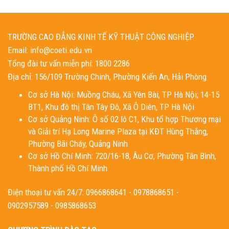
TRƯỜNG CAO ĐẲNG KINH TẾ KỸ THUẬT CÔNG NGHIỆP
Email: info@coeti.edu.vn
Tổng đài tư vấn miễn phí: 1800 2286
Địa chỉ: 156/109 Trường Chinh, Phường Kiến An, Hải Phòng
Cơ sở Hà Nội: Muồng Cháu, Xã Yên Bài, TP Hà Nội; 14-15
BT1, Khu đô thị Tân Tây Đô, Xã Ô Diên, TP Hà Nội
Cơ sở Quảng Ninh: Ô số 02 lô C1, Khu tổ hợp Thương mại
và Giải trí Hạ Long Marine Plaza tại KĐT Hùng Thắng,
Phường Bãi Cháy, Quảng Ninh
Cơ sở Hồ Chí Minh: 720/16-18, Âu Cơ, Phường Tân Bình,
Thành phố Hồ Chí Minh
Điện thoại tư vấn 24/7: 0966868641 - 0978868651 -
0902957589 - 0985868653