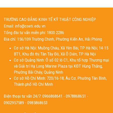
TRƯỜNG CAO ĐẲNG KINH TẾ KỸ THUẬT CÔNG NGHIỆP
Email: info@coeti.edu.vn
Tổng đài tư vấn miễn phí: 1800 2286
Địa chỉ: 156/109 Trường Chinh, Phường Kiến An, Hải Phòng
Cơ sở Hà Nội: Muồng Cháu, Xã Yên Bài, TP Hà Nội; 14-15
BT1, Khu đô thị Tân Tây Đô, Xã Ô Diên, TP Hà Nội
Cơ sở Quảng Ninh: Ô số 02 lô C1, Khu tổ hợp Thương mại
và Giải trí Hạ Long Marine Plaza tại KĐT Hùng Thắng,
Phường Bãi Cháy, Quảng Ninh
Cơ sở Hồ Chí Minh: 720/16-18, Âu Cơ, Phường Tân Bình,
Thành phố Hồ Chí Minh
Điện thoại tư vấn 24/7: 0966868641 - 0978868651 -
0902957589 - 0985868653