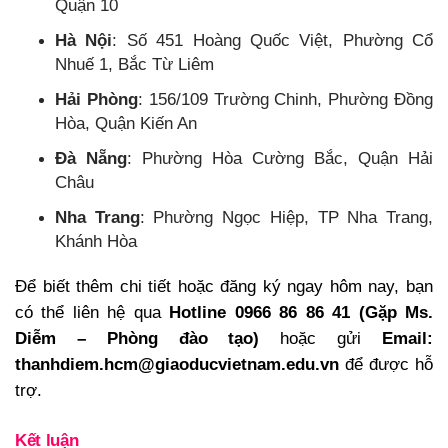
Quận 10
Hà Nội
: Số 451 Hoàng Quốc Việt, Phường Cổ
Nhuế 1, Bắc Từ Liêm
Hải Phòng
: 156/109 Trường Chinh, Phường Đồng
Hòa, Quận Kiến An
Đà Nẵng
: Phường Hòa Cường Bắc, Quận Hải
Châu
Nha Trang
: Phường Ngọc Hiệp, TP Nha Trang,
Khánh Hòa
Để biết thêm chi tiết hoặc đăng ký ngay hôm nay, bạn
có thể liên hệ qua
Hotline 0966 86 86 41 (Gặp Ms.
Diễm – Phòng đào tạo)
hoặc gửi
Email:
thanhdiem.hcm@giaoducvietnam.edu.vn
để được hỗ
trợ.
Kết luận