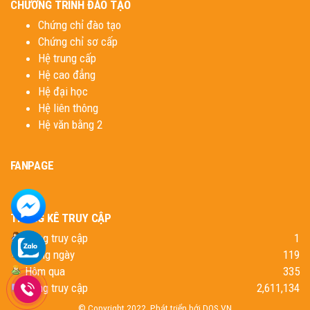
CHƯƠNG TRÌNH ĐÀO TẠO
Chứng chỉ đào tạo
Chứng chỉ sơ cấp
Hệ trung cấp
Hệ cao đẳng
Hệ đại học
Hệ liên thông
Hệ văn bằng 2
FANPAGE
THỐNG KÊ TRUY CẬP
Đang truy cập
1
Trong ngày
119
Hôm qua
335
Tổng truy cập
2,611,134
© Copyright 2022. Phát triển bới
DOS.VN